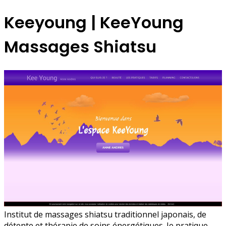
Keeyoung | KeeYoung
Massages Shiatsu
Institut de massages shiatsu traditionnel japonais, de
détente et thérapie de soins énergétiques. Je pratique