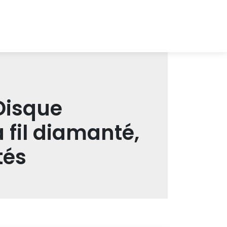
Disque
fil diamanté,
tés