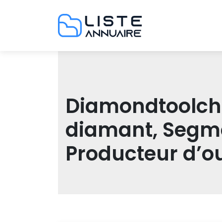
Diamondtoolchi­
diamant, Segme
Producteur d’o