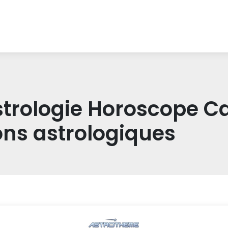
strologie Horoscope Ca
ns astrologi­ques