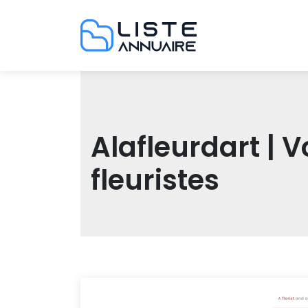
Alafleur­dart | V
fleuristes